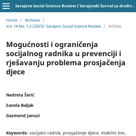
Sarajevo Social Science Review / Sarajevski žurnal za društvena pitanja, ISSN 2303-4033 on-line
Home
/
Archives
/
Vol. 14 No. 1-2 (2025): Sarajevo Social Science Review
/
Articles
Mogućnosti i ograničenja
socijalnog radnika u prevenciji i
rješavanju problema prosjačenja
djece
Nedreta Šerić
Sanela Baljak
Gazmend Januzi
Keywords:
socijalni radnik, prosjačenje djece, mobilni tim,