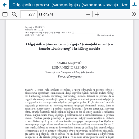
Odgajanik u procesu (samo)odgoja / (samo)obrazovanja – između „bankovnog“ i kritičkog modela