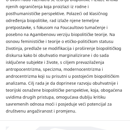
njenih ograničenja koja proizlazi iz rodne i
posthumanističke perspektive. Polazeći od klasičnog
određenja biopolitike, rad izlaže njene temeljne
pretpostavke, s fokusom na Foucaultovo tumačenje i
posebno na Agambenovu verziju biopolitičke teorije. Na
osnovu feminističke i teorije o etičko-političkom statusu
životinja, predlaže se modifikacija i proširenje biopolitičkog
diskursa kako bi obuhvatio marginalizirane i do sada
isključene subjekte i živote, s ciljem prevazilaženja
antropocentrizma, specizma, modernocentrizma i
androcentrizma koji su prisutni u postojećim biopolitičkim
analizama. Cilj rada je da doprinese razvoju obuhvatnije i
teorijski osnažene biopolitičke perspektive, koja, obogaćena
uvidima drugih pristupa, omogućava dublju kritiku
savremenih odnosa moći i posjeduje veći potencijal za
društvenu angažiranost i promjenu.