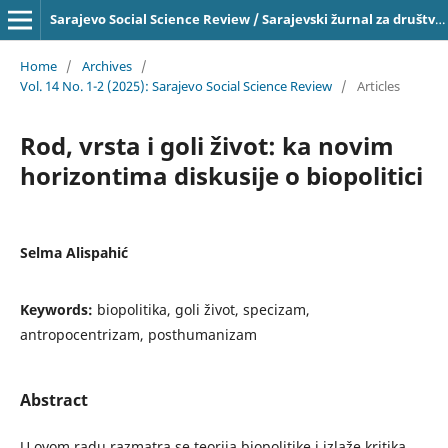
Sarajevo Social Science Review / Sarajevski žurnal za društvena pitanja, ISSN 2303-4033 on-line
Home
/
Archives
/
Vol. 14 No. 1-2 (2025): Sarajevo Social Science Review
/
Articles
Rod, vrsta i goli život: ka novim
horizontima diskusije o biopolitici
Selma Alispahić
Keywords:
biopolitika, goli život, specizam,
antropocentrizam, posthumanizam
Abstract
U ovom radu razmatra se teorija biopolitike i izlaže kritika