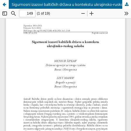
Sigurnosni izazovi baltičkih država u kontekstu ukrajinsko-ruskog sukoba